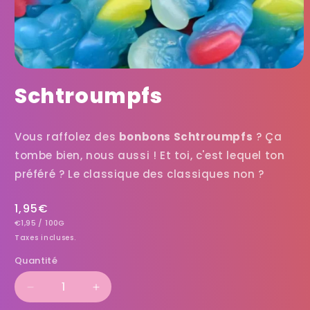
Schtroumpfs
Vous raffolez des
bonbons Schtroumpfs
? Ça
tombe bien, nous aussi ! Et toi, c'est lequel ton
préféré ? Le classique des classiques non ?
Prix
1,95€
PRIX
PAR
habituel
€1,95
/
100G
UNITAIRE
Taxes incluses.
Quantité
Réduire
Augmenter
la
la