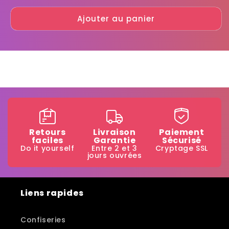
quantité
quantité
Ajouter au panier
de
de
Schtroumpfs
Schtroumpfs
Retours
Livraison
Paiement
faciles
Garantie
Sécurisé
Do it yourself
Entre 2 et 3
Cryptage SSL
jours ouvrées
Liens rapides
Confiseries