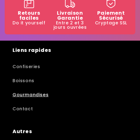
Retours
Livraison
Paiement
faciles
Garantie
Sécurisé
Do it yourself
Entre 2 et 3
Cryptage SSL
jours ouvrées
Liens rapides
Confiseries
Boissons
Gourmandises
Contact
Autres