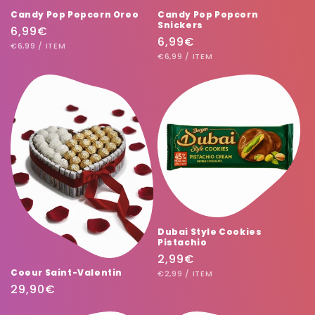
Candy Pop Popcorn Oreo
Candy Pop Popcorn
Snickers
Prix
6,99€
Prix
6,99€
PRIX
PAR
habituel
€6,99
/
ITEM
UNITAIRE
PRIX
PAR
habituel
€6,99
/
ITEM
UNITAIRE
Dubai Style Cookies
Pistachio
Prix
2,99€
Coeur Saint-Valentin
PRIX
PAR
habituel
€2,99
/
ITEM
UNITAIRE
Prix
29,90€
habituel