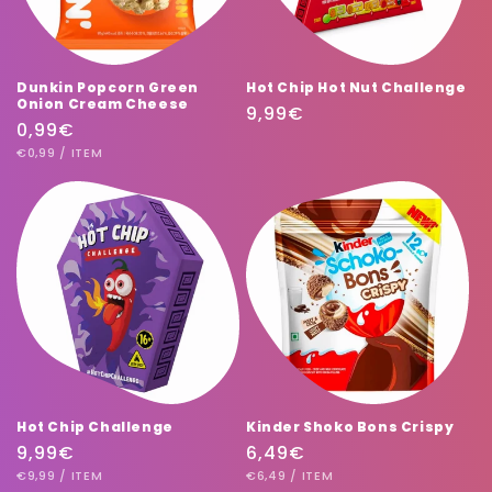
Dunkin Popcorn Green
Hot Chip Hot Nut Challenge
Onion Cream Cheese
Prix
9,99€
Prix
0,99€
habituel
PRIX
PAR
habituel
€0,99
/
ITEM
UNITAIRE
Hot Chip Challenge
Kinder Shoko Bons Crispy
Prix
9,99€
Prix
6,49€
PRIX
PAR
PRIX
PAR
habituel
€9,99
/
ITEM
habituel
€6,49
/
ITEM
UNITAIRE
UNITAIRE