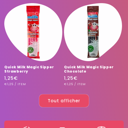
Quick Milk Magic Sipper
Quick Milk Magic Sipper
Strawberry
Chocolate
Prix
1,25€
Prix
1,25€
PRIX
PAR
PRIX
PAR
habituel
€1,25
/
ITEM
habituel
€1,25
/
ITEM
UNITAIRE
UNITAIRE
Tout afficher