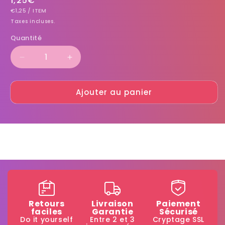
Prix
1,25€
PRIX
PAR
habituel
€1,25
/
ITEM
UNITAIRE
Taxes incluses.
Quantité
Réduire
Augmenter
la
la
quantité
quantité
Ajouter au panier
de
de
Quick
Quick
Milk
Milk
Magic
Magic
Sipper
Sipper
Caramel
Caramel
Retours
Livraison
Paiement
faciles
Garantie
Sécurisé
Do it yourself
Entre 2 et 3
Cryptage SSL