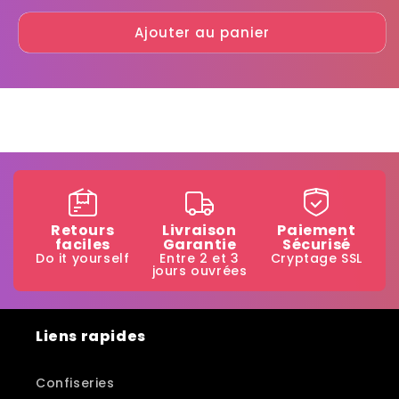
quantité
quantité
Ajouter au panier
de
de
Pokemon
Pokemon
Fizz
Fizz
Retours
Livraison
Paiement
faciles
Garantie
Sécurisé
Do it yourself
Entre 2 et 3
Cryptage SSL
jours ouvrées
Liens rapides
Confiseries