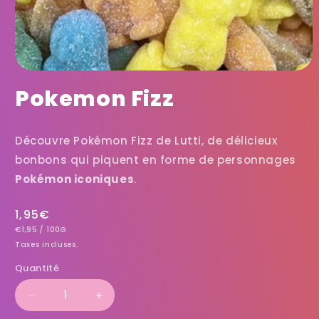
Pokemon Fizz
Découvre Pokémon Fizz de Lutti, de délicieux
bonbons qui piquent en forme de personnages
Pokémon iconiques
.
Prix
1,95€
PRIX
PAR
habituel
€1,95
/
100G
UNITAIRE
Taxes incluses.
Quantité
Réduire
Augmenter
la
la