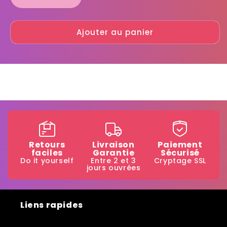
Réduire
Augmenter
la
la
quantité
quantité
Ajouter au panier
de
de
Newbol
Newbol
cola
cola
Retours
Livraison
Paiement
faciles
Garantie
Sécurisé
Do it yourself
Entre 2 et 3
Cryptage SSL
jours ouvrées
Liens rapides