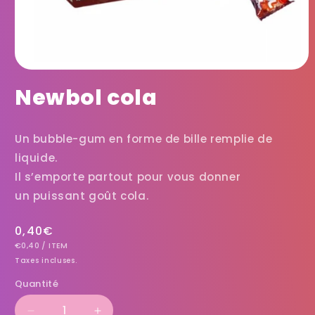
Newbol cola
Un bubble-gum en forme de bille remplie de
liquide.
Il s’emporte partout pour vous donner
un puissant goût cola.
Prix
0,40€
PRIX
PAR
habituel
€0,40
/
ITEM
UNITAIRE
Taxes incluses.
Quantité