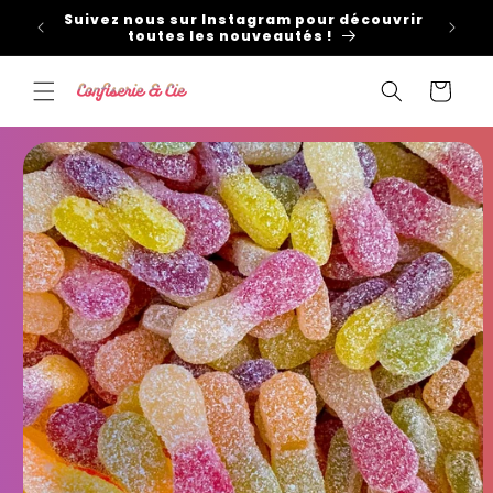
et
Suivez nous sur Instagram pour découvrir
passer
toutes les nouveautés !
au
contenu
Panier
Passer aux
informations
produits