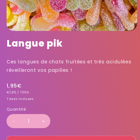
Langue pik
Ces langues de chats fruitées et très acidulées
réveilleront vos papilles !
Prix
1,95€
PRIX
PAR
habituel
€1,95
/
100G
UNITAIRE
Taxes incluses.
Quantité
Réduire
Augmenter
la
la
quantité
quantité