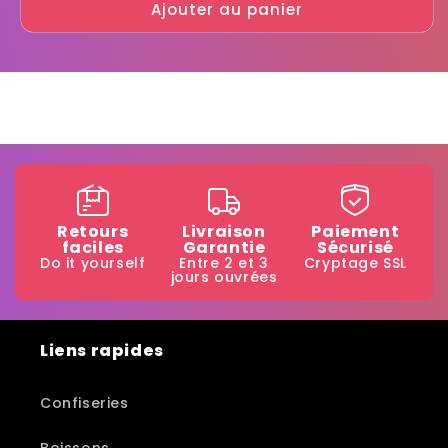
Ajouter au panier
de
de
Langue
Langue
pik
pik
Retours
Livraison
Paiement
faciles
Garantie
Sécurisé
Do it yourself
Entre 2 et 3
Cryptage SSL
jours ouvrées
Liens rapides
Confiseries