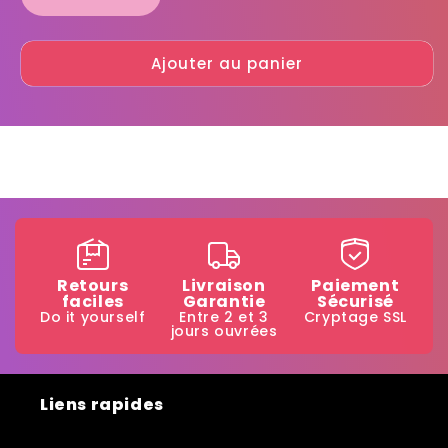
Réduire
Augmenter
la
la
quantité
quantité
Ajouter au panier
de
de
Happy
Happy
Cherry
Cherry
Retours
Livraison
Paiement
faciles
Garantie
Sécurisé
Do it yourself
Entre 2 et 3
Cryptage SSL
jours ouvrées
Liens rapides