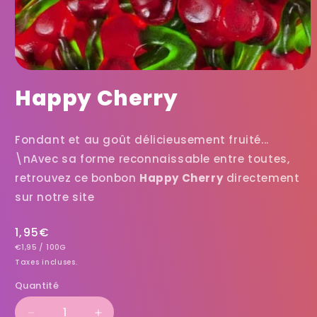
Happy Cherry
Fondant et au goût délicieusement fruité...
\nAvec sa forme reconnaissable entre toutes,
retrouvez ce bonbon
Happy Cherry
directement
sur notre site
Prix
1,95€
PRIX
PAR
habituel
€1,95
/
100G
UNITAIRE
Taxes incluses.
Quantité