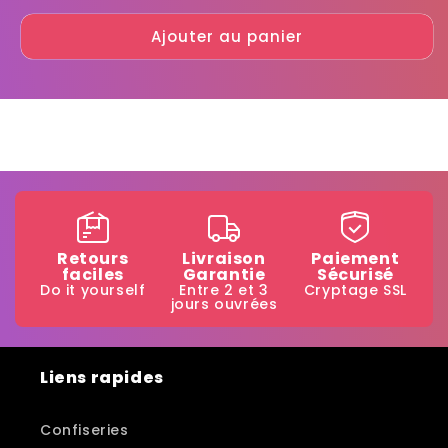
quantité
quantité
Ajouter au panier
de
de
Flanbolo
Flanbolo
Retours
Livraison
Paiement
faciles
Garantie
Sécurisé
Do it yourself
Entre 2 et 3
Cryptage SSL
jours ouvrées
Liens rapides
Confiseries