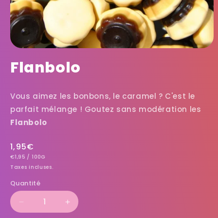
Flanbolo
Vous aimez les bonbons, le caramel ? C'est le
parfait mélange ! Goutez sans modération les
Flanbolo
Prix
1,95€
PRIX
PAR
habituel
€1,95
/
100G
UNITAIRE
Taxes incluses.
Quantité
Réduire
Augmenter
la
la