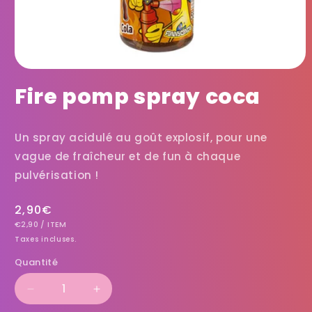
Fire pomp spray coca
Un spray acidulé au goût explosif, pour une
vague de fraîcheur et de fun à chaque
pulvérisation !
Prix
2,90€
PRIX
PAR
habituel
€2,90
/
ITEM
UNITAIRE
Taxes incluses.
Quantité
Réduire
Augmenter
la
la