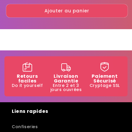
quantité
quantité
Ajouter au panier
de
de
Fire
Fire
pomp
pomp
spray
spray
coca
coca
Retours
Livraison
Paiement
faciles
Garantie
Sécurisé
Do it yourself
Entre 2 et 3
Cryptage SSL
jours ouvrées
Liens rapides
Confiseries