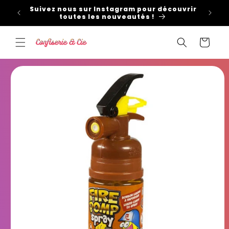
et
Suivez nous sur Instagram pour découvrir
passer
toutes les nouveautés !
au
contenu
Panier
Passer aux
informations
produits