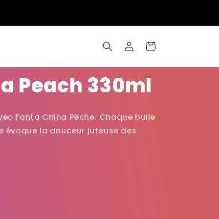
Connexion
Panier
na Peach 330ml
vec Fanta China Pêche. Chaque bulle
te évoque la douceur juteuse des