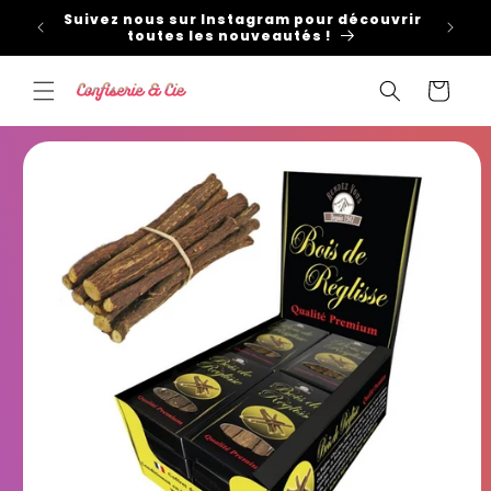
et
Suivez nous sur Instagram pour découvrir
passer
toutes les nouveautés !
au
contenu
Panier
Passer aux
informations
produits