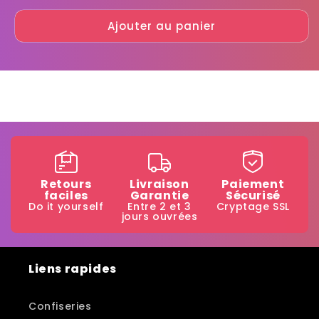
quantité
quantité
Ajouter au panier
de
de
Bois
Bois
de
de
réglisse
réglisse
Retours
Livraison
Paiement
faciles
Garantie
Sécurisé
Do it yourself
Entre 2 et 3
Cryptage SSL
jours ouvrées
Liens rapides
Confiseries