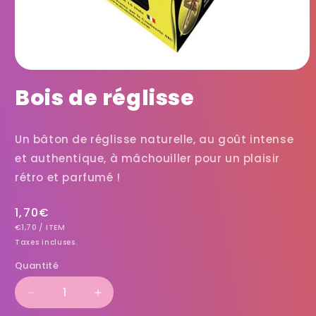
Bois de réglisse
Un bâton de réglisse naturelle, au goût intense
et authentique, à mâchouiller pour un plaisir
rétro et parfumé !
Prix
1,70€
PRIX
PAR
habituel
€1,70
/
ITEM
UNITAIRE
Taxes incluses.
Quantité
Réduire
Augmenter
la
la